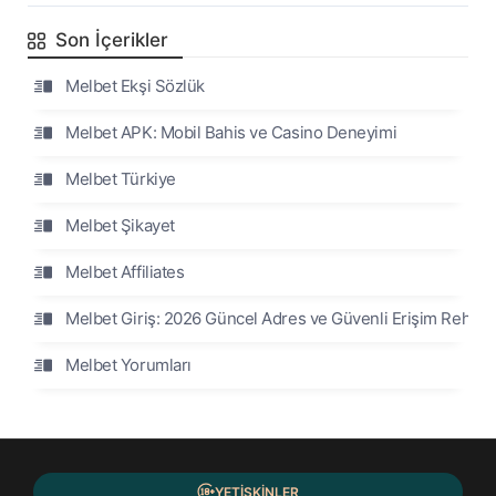
Son İçerikler
Melbet Ekşi Sözlük
Melbet APK: Mobil Bahis ve Casino Deneyimi
Melbet Türkiye
Melbet Şikayet
Melbet Affiliates
Melbet Giriş: 2026 Güncel Adres ve Güvenli Erişim Rehber
Melbet Yorumları
YETİŞKİNLER